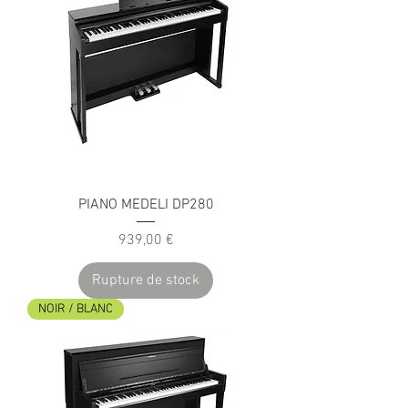
PIANO MEDELI DP280
Prix
939,00 €
Rupture de stock
NOIR / BLANC