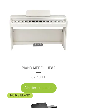
PIANO MEDELI UP82
Prix
679,00 €
Ajouter au panier
NOIR / BLANC