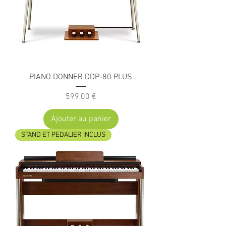
PIANO DONNER DDP-80 PLUS
Prix
599,00 €
Ajouter au panier
STAND ET PEDALIER INCLUS