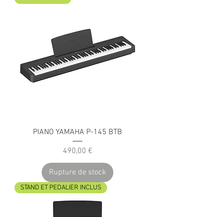
PIANO YAMAHA P-145 BTB
Prix
490,00 €
Rupture de stock
STAND ET PEDALIER INCLUS