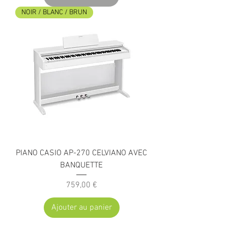
NOIR / BLANC / BRUN
PIANO CASIO AP-270 CELVIANO AVEC
BANQUETTE
Prix
759,00 €
Ajouter au panier