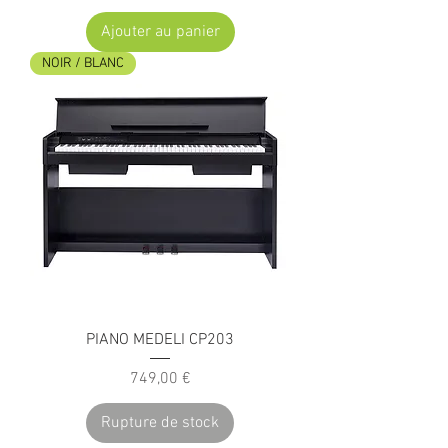
Ajouter au panier
NOIR / BLANC
PIANO MEDELI CP203
Prix
749,00 €
Rupture de stock