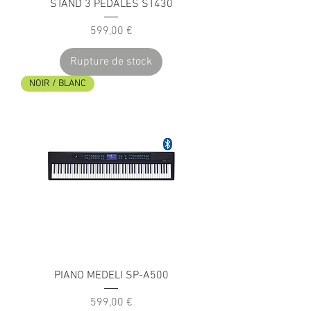
STAND 3 PEDALES ST430
Prix
599,00 €
Rupture de stock
NOIR / BLANC
PIANO MEDELI SP-A500
Prix
599,00 €