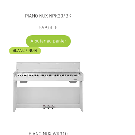
PIANO NUX NPK20/BK
Prix
599,00 €
Ajouter au panier
BLANC / NOIR
PIANO NUX WK310