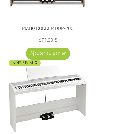
PIANO DONNER DDP-200
Prix
679,00 €
Ajouter au panier
NOIR / BLANC