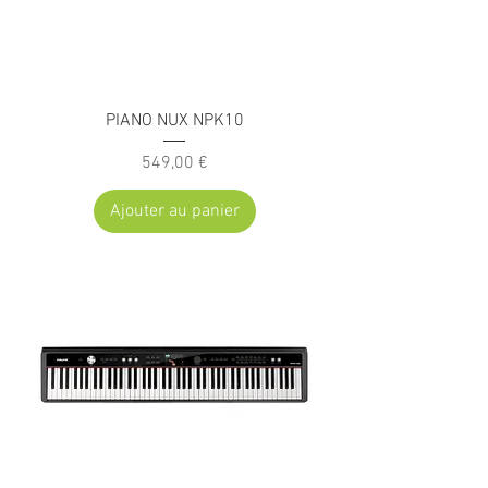
PIANO NUX NPK10
Prix
549,00 €
Ajouter au panier