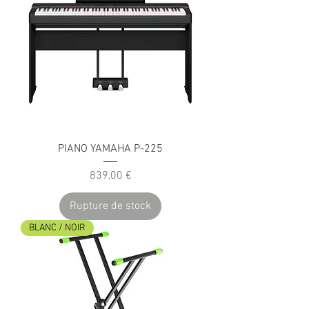
PIANO YAMAHA P-225
Prix
839,00 €
Rupture de stock
BLANC / NOIR