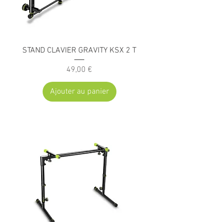
STAND CLAVIER GRAVITY KSX 2 T
Prix
49,00 €
Ajouter au panier