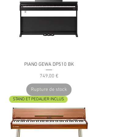
PIANO GEWA DP510 BK
Prix
749,00 €
Rupture de stock
STAND ET PEDALIER INCLUS