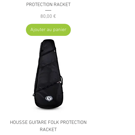
PROTECTION RACKET
Prix
80,00 €
Ajouter au panier
HOUSSE GUITARE FOLK PROTECTION
RACKET