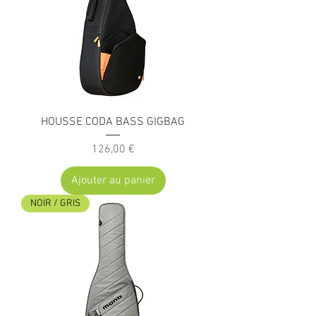
HOUSSE CODA BASS GIGBAG
Prix
126,00 €
Ajouter au panier
NOIR / GRIS