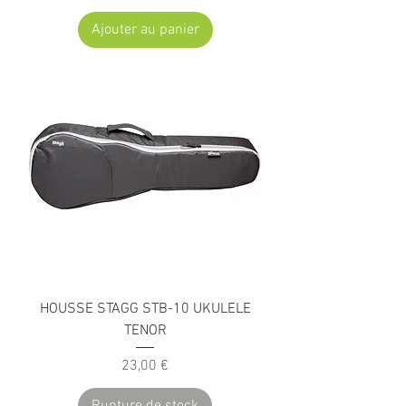
Ajouter au panier
HOUSSE STAGG STB-10 UKULELE
TENOR
Prix
23,00 €
Rupture de stock