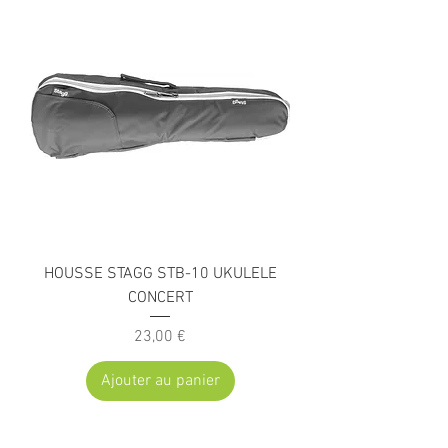
HOUSSE STAGG STB-10 UKULELE
CONCERT
Prix
23,00 €
Ajouter au panier