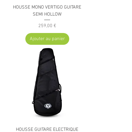
HOUSSE MONO VERTIGO GUITARE
SEMI HOLLOW
Prix
259,00 €
Ajouter au panier
HOUSSE GUITARE ELECTRIQUE