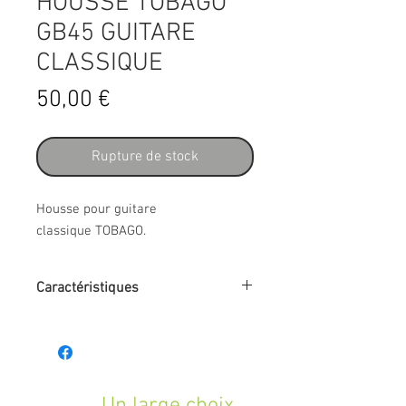
HOUSSE TOBAGO
GB45 GUITARE
CLASSIQUE
Prix
50,00 €
Rupture de stock
Housse pour guitare
classique TOBAGO.
Caractéristiques
- Catégorie : Softcase
- Matériau extérieur : Polyester
- Coloris : Noir
- Format : 4/4
- Destination : Guitare classique