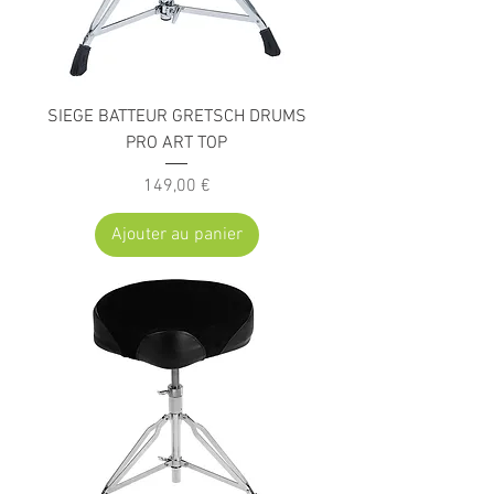
SIEGE BATTEUR GRETSCH DRUMS
PRO ART TOP
Prix
149,00 €
Ajouter au panier