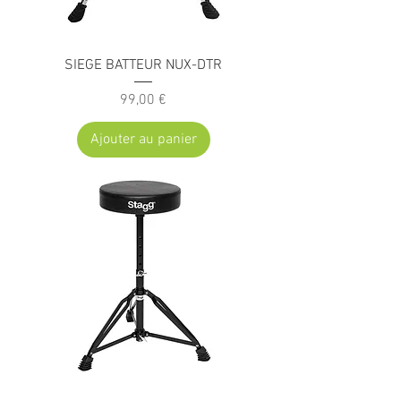
SIEGE BATTEUR NUX-DTR
Prix
99,00 €
Ajouter au panier