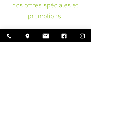
nos offres spéciales et
promotions.
>
A PROPOS
Ouverture
lundi à vendredi
11h00 — 18h30
samedi
10h30 — 18h30