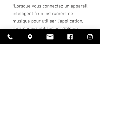
*Lorsque vous connectez un appareil
intelligent à un instrument de
musique pour utiliser l'application,
vous pouvez utiliser un câble ou
vous connecter sans fil à l'aide du
Yamaha UD-BT01 (vendu
séparément ; pour iOS uniquement).
Un design minimaliste avec des
fonctionnalités soigneusement
sélectionnées
Le P-145 est un modèle qui incarne
parfaitement l'expression " moins,
c'est plus ". La plupart des
personnes qui aiment jouer du piano
comme instrument ne veulent pas
d'un grand nombre de