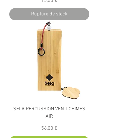
Prix
75,00 €
Rupture de stock
SELA PERCUSSION VENTI CHIMES
AIR
Prix
56,00 €