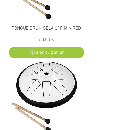
TONGUE DRUM SELA 6" F MIN RED
Prix
68,00 €
Ajouter au panier