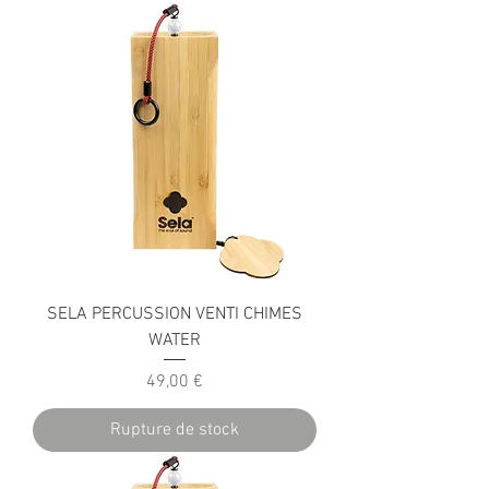
SELA PERCUSSION VENTI CHIMES
WATER
Prix
49,00 €
Rupture de stock