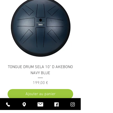
TONGUE DRUM SELA 10" D AKEBONO
NAVY BLUE
Prix
199,00 €
Ajouter au panier