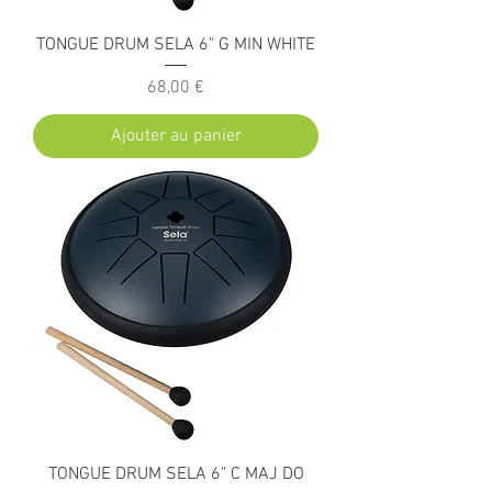
TONGUE DRUM SELA 6" G MIN WHITE
Prix
68,00 €
Ajouter au panier
TONGUE DRUM SELA 6" C MAJ DO