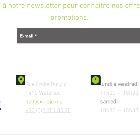
à notre newsletter pour connaître nos offre
promotions.
Contact
Ouverture
Rue Emile Dury, 6
lundi à vendredi
1410 Waterloo
11h00 — 18h30
hello@indie.ms
samedi
+32 (0)2 351 85 25
10h30 — 18h30
MENTIONS LEGALES