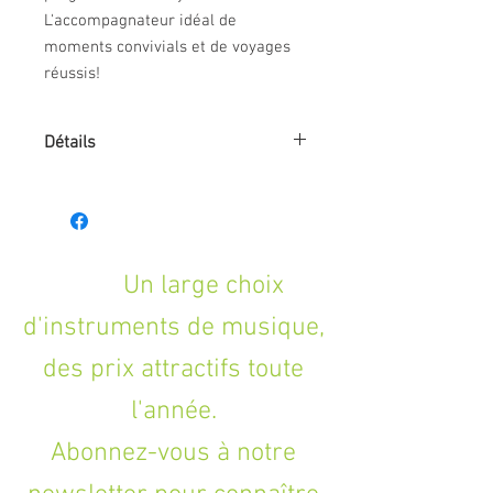
L'accompagnateur idéal de
moments convivials et de voyages
réussis!
Détails
Modèle Concert, table okoume, fond &
éclisses okoume, manche acajou, sillet
36 mm, 18 frettes, binding ABS blanc,
touche & chevalet noyer, mécaniques
chromées à bain d'huile, cordes Ortega.
Un large choix
d'instruments de musique,
des prix attractifs toute
l'année.
Abonnez-vous à notre