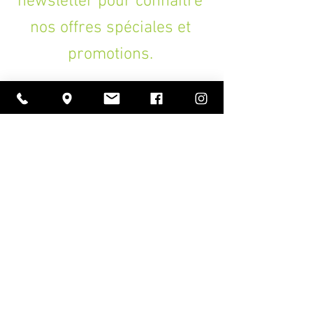
newsletter pour connaître
nos offres spéciales et
promotions.
>
A PROPOS
Ouverture
lundi à vendredi
11h00 — 18h30
samedi