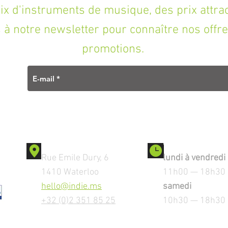
'instruments de musique, des prix attracti
à notre newsletter pour connaître nos offre
promotions.
Contact
Ouverture
Rue Emile Dury, 6
lundi à vendredi
1410 Waterloo
11h00 — 18h30
hello@indie.ms
samedi
+32 (0)2 351 85 25
10h30 — 18h30