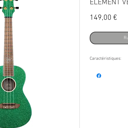
ELEMENT V
Pri
149,00 €
Ru
Caractéristiques:
RUEL-MGR
modèle Concert
table épicéa
fond & éclisses cat
manche acajou
sillet 36 mm
diapason 380 mm
touche & chevalet
placage de tête asso
binding ABS ivoire