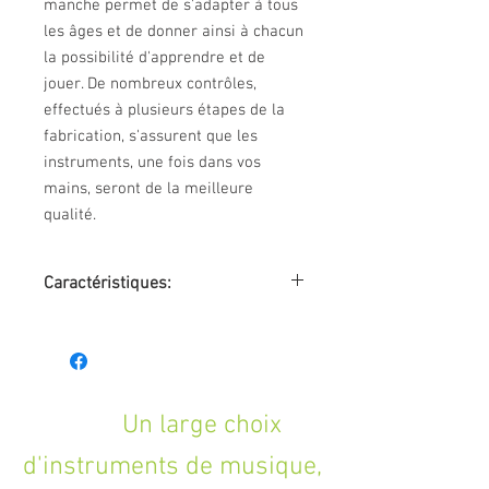
manche permet de s'adapter à tous
les âges et de donner ainsi à chacun
la possibilité d'apprendre et de
jouer. De nombreux contrôles,
effectués à plusieurs étapes de la
fabrication, s'assurent que les
instruments, une fois dans vos
mains, seront de la meilleure
qualité.
Caractéristiques:
RUEL-MBK
modèle Concert
table épicéa
fond & éclisses catalpa
manche acajou
Un large choix
sillet 36 mm
d'instruments de musique,
diapason 380 mm
touche & chevalet Tecwood