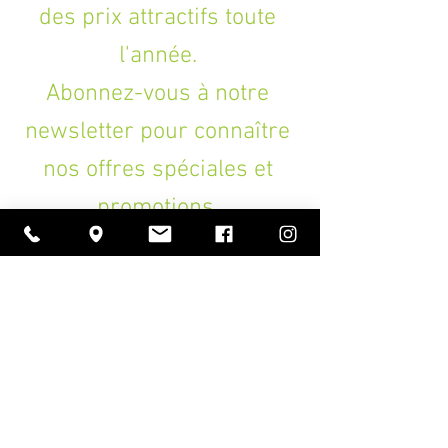
des prix attractifs toute
placage de tête assorti à la table
binding ABS ivoire
l'année.
incrustations touche"Elément"
mécaniques dorées à bain d'huile
Abonnez-vous à notre
avec boutons noirs
housse luxe.
newsletter pour connaître
nos offres spéciales et
promotions.
>
A PROPOS