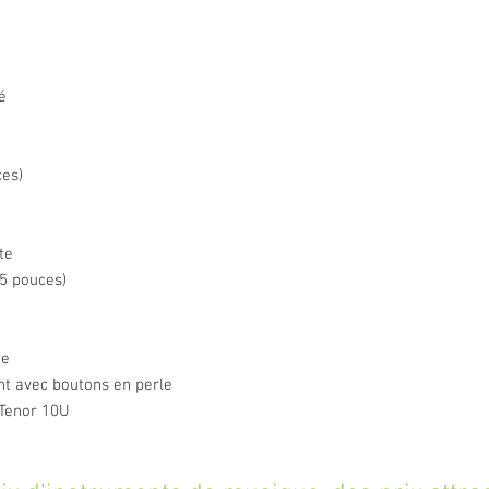
é
ces)
te
.5 pouces)
te
t avec boutons en perle
 Tenor 10U