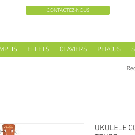
CONTACTEZ-NOUS
MPLIS
EFFETS
CLAVIERS
PERCUS
S
UKULELE C