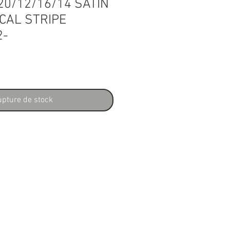
20/12/16/14 SATIN
CAL STRIPE
2-
ix
pture de stock