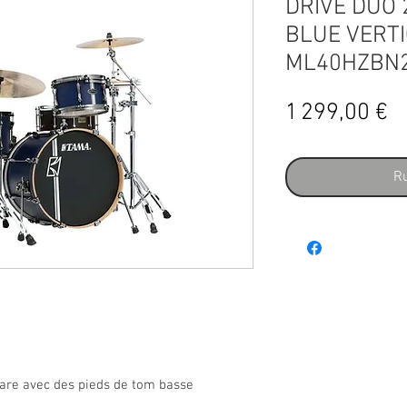
DRIVE DUO 
BLUE VERTI
ML40HZBN
Pr
1 299,00 €
Ru
nare avec des pieds de tom basse