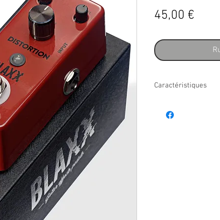
Prix
45,00 €
Ru
Caractéristiques
- Boîtier: Métal moulé
- Commande au pied: 
- Commandes: Gain, lev
- Indicateur LED: Marc
- Entrée et sortie : Ja
- Alimentation: Adaptat
9V avec adaptateur (no
- Dimensions: 95 x 45
- Poids: 200 g