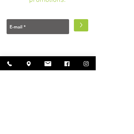
promotions.
>
A PROPOS
Ouverture
lundi à vendredi
11h00 — 18h30
samedi
10h30 — 18h30
Contact
Rue Emile Dury, 6