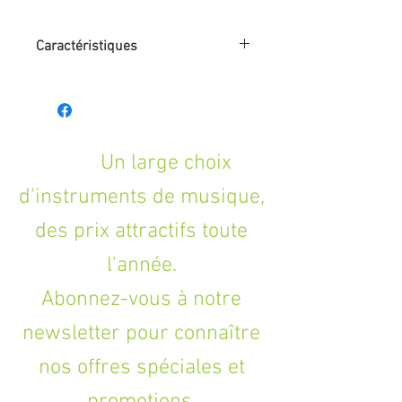
Caractéristiques
- Boîtier: Métal moulé
- Commande au pied: True bypass
- Commandes: Volume, threshold et
attack
- Indicateur LED: Marche / arrêt
Un large choix
- Entrée et sortie : Jack 6,35 mm (1/4")
d'instruments de musique,
- Alimentation: Adaptateur 9V DC externe
(non fourni) ou pile 9V avec adaptateur
des prix attractifs toute
(non fourni)
- Dimensions: 95 x 45 x 48 mm
l'année.
- Poids: 155 g
Abonnez-vous à notre
newsletter pour connaître
nos offres spéciales et