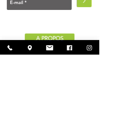
>
A PROPOS
Ouverture
lundi à vendredi
11h00 — 18h30
samedi
10h30 — 18h30
Contact
Rue Emile Dury, 6
1410 Waterloo
hello@indie.ms
+32 (0)2 351 85 25