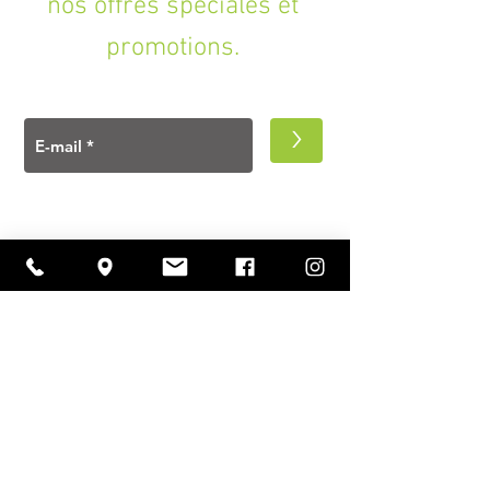
nos offres spéciales et
promotions.
>
A PROPOS
Ouverture
lundi à vendredi
11h00 — 18h30
samedi
10h30 — 18h30