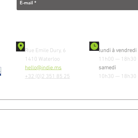
Contact
Ouverture
Rue Emile Dury, 6
lundi à vendredi
1410 Waterloo
11h00 — 18h30
hello@indie.ms
samedi
+32 (0)2 351 85 25
10h30 — 18h30
MENTIONS LEGALES
Copyright © 2023 by iNDiE srl. All Rights Reserved.