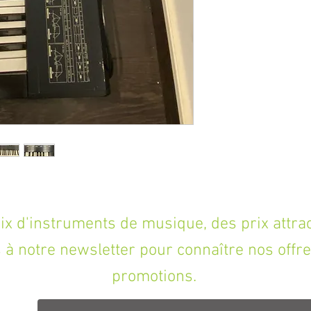
'instruments de musique, des prix attracti
à notre newsletter pour connaître nos offre
promotions.