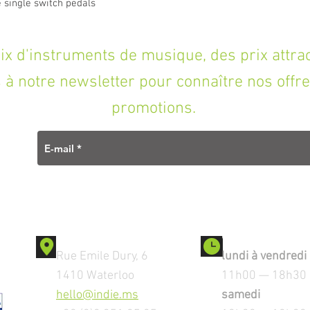
e single switch pedals
'instruments de musique, des prix attracti
à notre newsletter pour connaître nos offre
promotions.
Contact
Ouverture
Rue Emile Dury, 6
lundi à vendredi
1410 Waterloo
11h00 — 18h30
hello@indie.ms
samedi