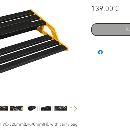
Pri
139,00 €
Ru
(W)x320mm(D)x90mm(H), with carry bag.