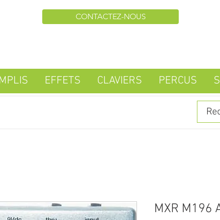
CONTACTEZ-NOUS
MPLIS
EFFETS
CLAVIERS
PERCUS
S
MXR M196 