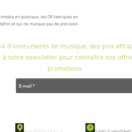
- Mixeur : Non
- Amplifié : Oui
imédia en plastique, les CR fabriqués en
- Pan coupé : Non
- Bluetooth : Non
 défini et qui ne manque pas de précision.
- Puissance : 80 W
- Specs complémentaires
plug-ins Pro Tools,et l
'instruments de musique, des prix attracti
comprenant 16 effets p
S.T.A.N.
à notre newsletter pour connaître nos offre
promotions.
Contact
Ouverture
Rue Emile Dury, 6
lundi à vendredi