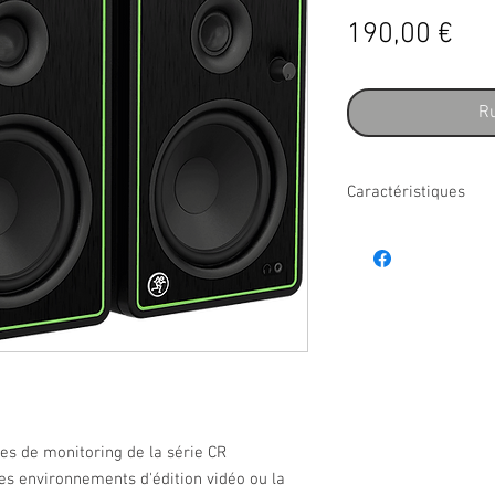
Pri
190,00 €
Ru
Caractéristiques
- Type : enceinte active
- Finition : Noire
- Catégorie : monitorin
- Structure enceinte : 
- Entrées : 2 x jack, 2 
- Sorties : casque mini
- Tweeter : 0,75" à dom
- Contrôles : inverseu
- Diamètre h-p : 5"
- Accessoires inclus : 
es de monitoring de la série CR
stéréo, paire de mouss
les environnements d'édition vidéo ou la
minijack 3,5 mm