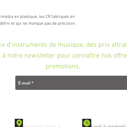
- Pan coupé : Non
- Bluetooth : Non
imédia en plastique, les CR fabriqués en
- Puissance : 50 W
- Specs complémentaires
 défini et qui ne manque pas de précision.
plug-ins Pro Tools,et l
comprenant 16 effets p
S.T.A.N.
'instruments de musique, des prix attracti
à notre newsletter pour connaître nos offre
promotions.
Contact
Ouverture