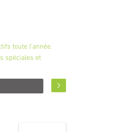
 : - Livrée avec : Pro Tools First, 23
a collection DAW Essentials
lug-ins à utiliser avec n’importe quel
fs toute l'année.
s spéciales et
>