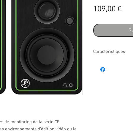
Pri
109,00 €
Ru
Caractéristiques
- Type : enceinte active
- Finition : Noire
- Catégorie : monitorin
- Entrées : 2 x jack, 2 
- Sorties : casque mini
- Tweeter : 0,75" à dom
- Contrôles : inverseu
- Diamètre h-p : 3"
- Accessoires inclus : 
stéréo, câble audio Rc
es de monitoring de la série CR
- Mixeur : Non
les environnements d'édition vidéo ou la
- Amplifié : Oui