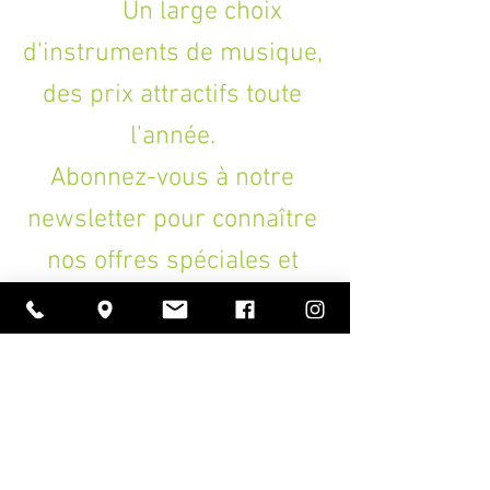
modulation
Un large choix
- Touches Octave Up/Down
d'instruments de musique,
- Alimentation via USB
- Compatible Windows et et Mac OS
des prix attractifs toute
- Inclus : Logiciels Korg Bundle Code et
câble USB
l'année.
- Dimensions : 565 x 139 x 54 mm
- Poids : 1,0 kg
Abonnez-vous à notre
newsletter pour connaître
nos offres spéciales et
promotions.
>