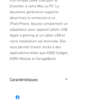
d’un simple câble USB pour le
brancher à votre Mac ou PC. La
deuxième génération supporte
désormais la connexion à un
iPad/iPhone. Ajoutez simplement un
adaptateur pour appareil photo USB
Apple Lightning et un câble USB et
votre installation est terminée. Elle
vous permet d’avoir accès à des
applications telles que KORG Gadget,
KORG Module et GarageBand.
Caractéristiques:
- 37 mini-touches sensibles à la vélocité
- Clavier compact, sensation naturelle
- Port USB
- Molettes de Pitch Bend et de