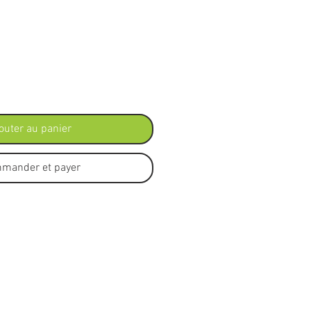
x
outer au panier
mander et payer