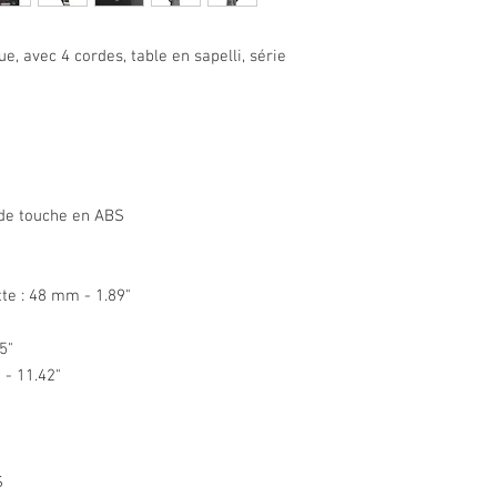
e, avec 4 cordes, table en sapelli, série
 de touche en ABS
tte : 48 mm - 1.89"
5"
 - 11.42"
S