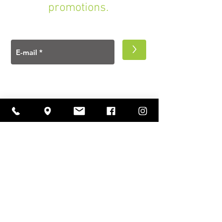
promotions.
>
A PROPOS
Ouverture
lundi à vendredi
11h00 — 18h30
samedi
10h30 — 18h30
Contact