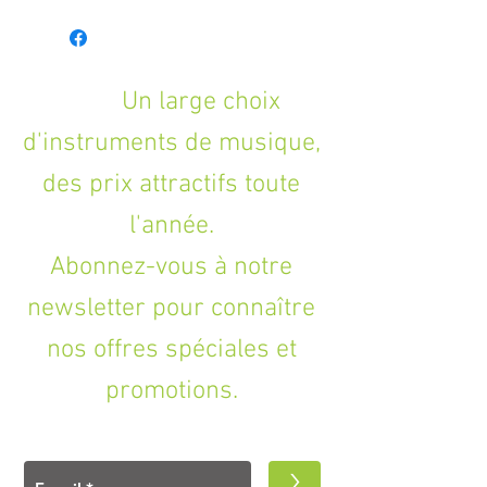
- Padding: 10 mm (0.39") foam and
internal reinforcement areas for
strings, bridge and strap button
- Material: nylon
- Grips: 2 shoulder straps and 1 handle
Un large choix
- Fastener: 1 zipper
d'instruments de musique,
- Special feature: 1 outer pouch
- Colour: Black
des prix attractifs toute
l'année.
Abonnez-vous à notre
newsletter pour connaître
nos offres spéciales et
promotions.
>