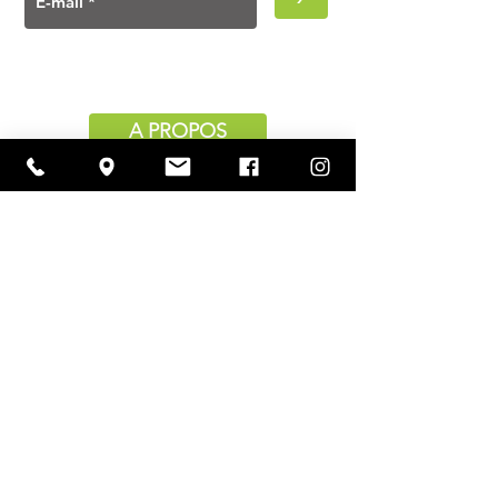
A PROPOS
Ouverture
lundi à vendredi
11h00 — 18h30
samedi
10h30 — 18h30
Contact
Rue Emile Dury, 6
1410 Waterloo
hello@indie.ms
+32 (0)2 351 85 25