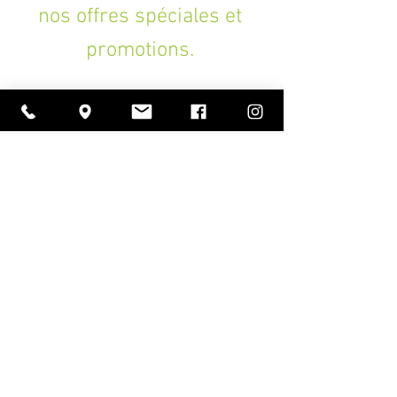
nos offres spéciales et
promotions.
>
A PROPOS
Ouverture
lundi à vendredi
11h00 — 18h30
samedi
10h30 — 18h30