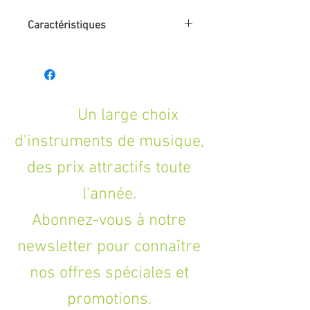
Caractéristiques
- Table : épicéa massif
- Touche : acajou
- Style : Stradivarius
- Éclisses : érable
- Housse/étui : étui
Un large choix
- Catégorie : 1/16
d'instruments de musique,
- Manche : érable
- Dos : érable
des prix attractifs toute
- Archet inclus : Oui
- Accordage fin : Non
l'année.
Abonnez-vous à notre
newsletter pour connaître
nos offres spéciales et
promotions.