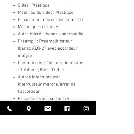
Sillet : Plastique
Matériau du sillet : Plastique
Espacement des cordes (mm) : 11
Mécanique : chromés
Autre micro : Ibanez Undersaddle
Préampli : Préamplificateur
Ibanez AEQ-2T avec accordeur
intégré
Commandes, sélecteur de micros
: 1 Volume, Bass, Treble
Autres interrupteurs :
Interrupteur marche/arrêt de
l'accordeur
Prise de sortie : sortie 1/4
Divers
Tirant :
.012/.016/.024/.032/.042/.053
Accordage (de haut en bas) :