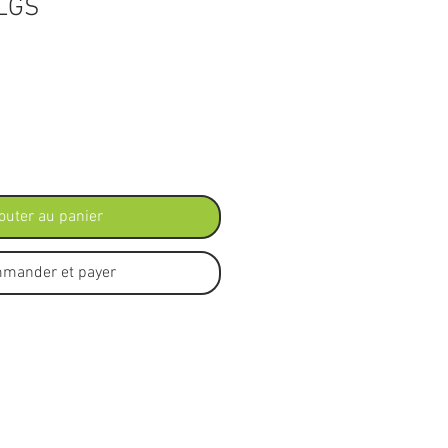
LGS
x
outer au panier
mander et payer