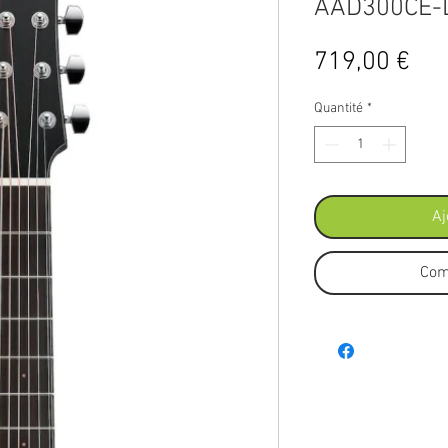
AAD300CE-
Pri
719,00 €
Quantité
*
Aj
Com