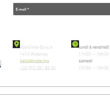
Contact
Ouverture
Rue Emile Dury, 6
lundi à vendredi
1410 Waterloo
11h00 — 18h30
hello@indie.ms
samedi
+32 (0)2 351 85 25
10h30 — 18h30
MENTIONS LEGALES
Copyright © 2023 by iNDiE srl. All Rights Reserved.