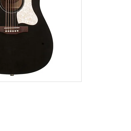
2017
Table Epicéa massif
Caisse Merisier lamin
Manche Erable argent
Touche Palissandre, 21
Diapason 24,84"
Rayon de touche (radiu
Largeur manche 1e fret
Fishman Godin Q1T (a
Chevalet Palissandre
Mécaniques ouvertes st
Sillets Graphtech Tusq
Coloris Bourbon Burst
Finition semi-brillant