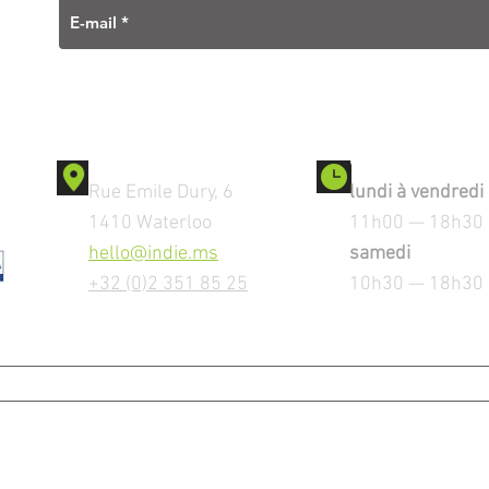
Contact
Ouverture
Rue Emile Dury, 6
lundi à vendredi
1410 Waterloo
11h00 — 18h30
hello@indie.ms
samedi
+32 (0)2 351 85 25
10h30 — 18h30
MENTIONS LEGALES
Copyright © 2023 by iNDiE srl. All Rights Reserved.