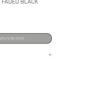
 FADED BLACK
x
pture de stock
ique : sunburst
itier
que : dreadnought
 acoustique : 6 cordes
icana Dreadnought CW
frets pan coupé
da