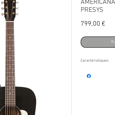
AMERICANA
PRESYS
Pri
799,00 €
Ru
Caractéristiques:
Couleur guitare acoust
Droitier / gaucher : dro
Forme guitare acousti
Nombre cordes guitare
ART & LUTHERIE Amer
SKU AL042432
Guitare Folk électro
Style Dreadnought 14-
Made in Quebec, Cana