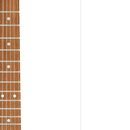
• Largeur au sillet (po
• Largeur au sillet (mm
• Largeur d'extrémité
• Nombre de frettes: 2
• Touche: Jatoba
• Pont: T106
• Espacement des cor
• Actif ou passif: passif
• Écrou: plastique
• Tête de machine: tê
• Couleur du matériel
• Micro manche: Infini
• Micro central: Infinit
• Micro chevalet: Infini
• Commandes, sélecteur
commutateur à 5 posit
• Jauges de cordes (de h
.032 / .042
• Autres articles incl