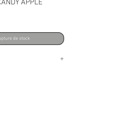
CANDY APPLE
x
pture de stock
SH
nfinity R
RX
nner
 érable
polyuréthane satiné
(1ère frette, mm): 19,5
(12e frette, mm): 21,5
5,5