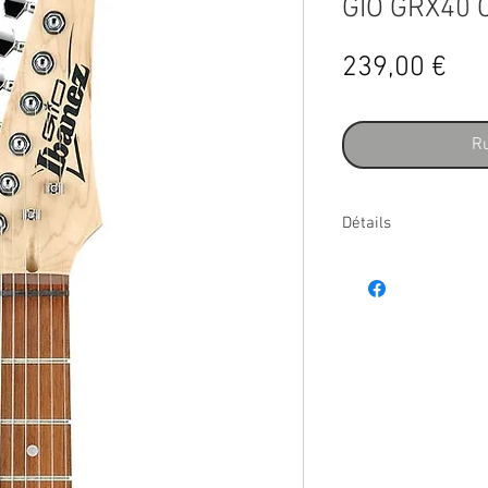
GIO GRX40 
Pri
239,00 €
Ru
Détails
• GRX avec pikcups S
• Micros Infinity RS / I
• Type de manche: G
• Joint de col: à boulo
• Matériau du manche:
• Finition du manche: 
• Épaisseur du manche 
• Épaisseur du manche 
• Diapason (pouces): 2
• Diapason (mm): 648