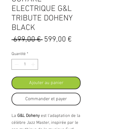
ELECTRIQUE G&L
TRIBUTE DOHENY
BLACK
Prix
Prix
 699,00 € 
599,00 €
original
promotionnel
Quantité
*
Ajouter au panier
Commander et payer
La
G&L Doheny
est l'adaptation de la
célèbre Jazz Master, inspirée par le