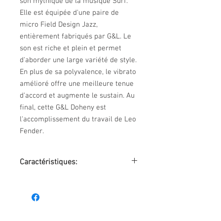
son mythique de la musique Surf.
Elle est équipée d'une paire de
micro Field Design Jazz,
entièrement fabriqués par G&L. Le
son est riche et plein et permet
d'aborder une large variété de style.
En plus de sa polyvalence, le vibrato
amélioré offre une meilleure tenue
d'accord et augmente le sustain. Au
final, cette G&L Doheny est
l'accomplissement du travail de Leo
Fender.
Caractéristiques:
Catégorie : Électrique 6-cordes
Coloris : Rose
Corps : Peuplier
Finition : Satinée