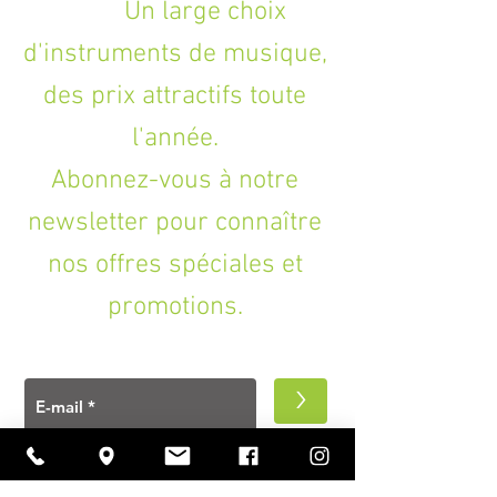
Largeur au sillet : 41 mm
Un large choix
Manche : Érable
d'instruments de musique,
Micro chevalet : G&L MFD
Micro manche : G&L MFD
des prix attractifs toute
Nbre de cordes : 22
Nbre de frettes : 22
l'année.
Nbre micros : 2
Radius : 241 mm
Abonnez-vous à notre
Réglages : Système PTB, 1 x Volume
Sélecteur : 3-positions
newsletter pour connaître
Table : Peuplier
nos offres spéciales et
Touche : Palissandre
Vibrato : 2-points Fulcrum
promotions.
>