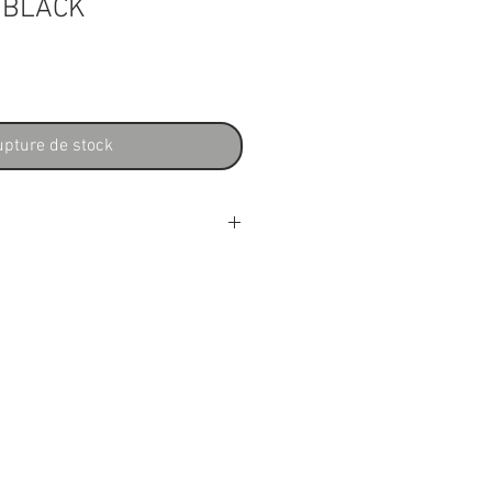
 BLACK
x
pture de stock
uitare Electrique Type : Telecaster
: Brillante Forme : Tero Diapason : 650
Manche : rable rock amricain Profil
uche : Eko Resin WPC (Wood Polymers
2 mm Rayon : 14" Frettes : 21, Medium
Chevalet : Single Eko Vintage Micros
 Vintage Splittable Contrles :
Volume, Tone + push-push Chevalet :
 : Vintage Accastillage : Chrom
10/46