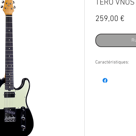
TERO VNOS
Pri
259,00 €
Ru
Caractéristiques:
Eko Tero V-NOS Black G
Coloris : Noir Finition 
mm Corps : Paulownia 
du manche : Low C To
Composites) Sillet : 4
Jumbo, 2,5 mm Micros 
Manche : Humbucker Eko
Slecteur 3 positions, 
Eko Vintage Mécaniques
Cordes : Eko Regular 