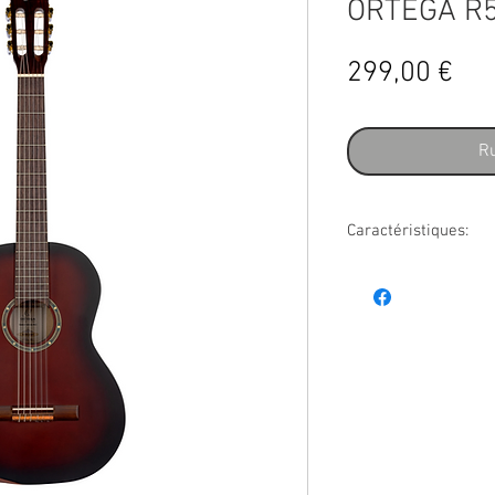
ORTEGA R
Pri
299,00 €
Ru
Caractéristiques:
R55BFT
table épicéa Enge
fond & éclisses cat
manche nato
sillet 52 mm
touche & chevalet 
binding ABS noir
placage de tête noy
truss rod double ac