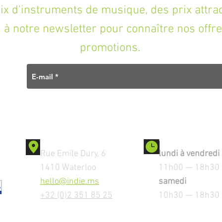
'instruments de musique, des prix attracti
à notre newsletter pour connaître nos offre
promotions.
Contact
Ouverture
Rue Emile Dury, 6
lundi à vendredi
1410 Waterloo
11h00 — 18h30
hello@indie.ms
samedi
+32 (0)2 351 85 25
10h30 — 18h30