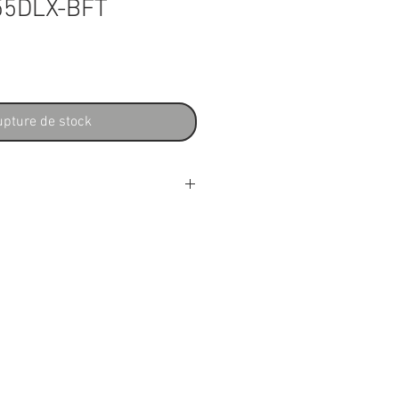
55DLX-BFT
x
pture de stock
lmann massif
alpa
noyer
er
tion.