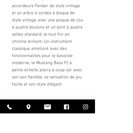
accordeurs Fender de style vintage
et un arbre à cordes à disque de
style vintage avec une plaque de cou
à quatre boulons et un pont à quatre
selles standard, le tout fini en
chrome brillant. Un instrument
classique amélioré avec des
fonctionnalités pour le bassiste
moderne, le Mustang Bass PJ à
petite échelle plaira à coup sûr avec
son son flexible, sa sensation de jeu
facile et son style élégant.
Détails
- diapason de 30 "; manche en érable en"
C "
- micro central à simple bobinage
séparé P Bass un micro chevalet à