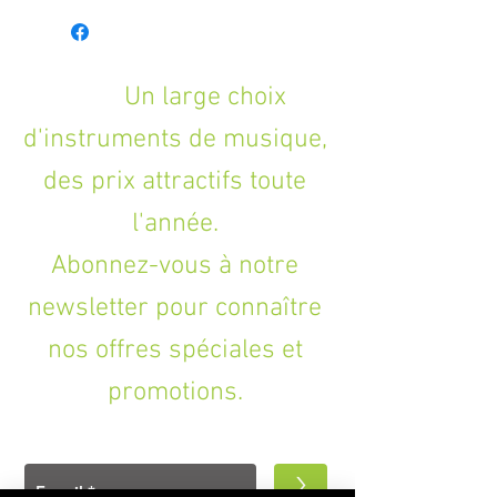
Instrument : folk et électrique
Système : à pince
Plan : incurvé
Un large choix
Coloris : noir
d'instruments de musique,
des prix attractifs toute
l'année.
Abonnez-vous à notre
newsletter pour connaître
nos offres spéciales et
promotions.
>