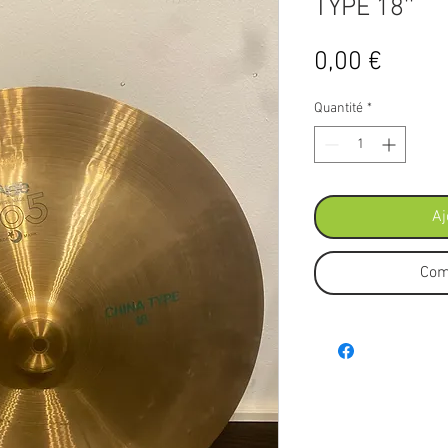
TYPE 18''
Prix
0,00 €
Quantité
*
Aj
Com