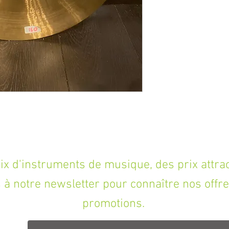
'instruments de musique, des prix attracti
à notre newsletter pour connaître nos offre
promotions.