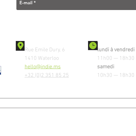
Contact
Ouverture
Rue Emile Dury, 6
lundi à vendredi
1410 Waterloo
11h00 — 18h30
hello@indie.ms
samedi
+32 (0)2 351 85 25
10h30 — 18h30
MENTIONS LEGALES
Copyright © 2023 by iNDiE srl. All Rights Reserved.