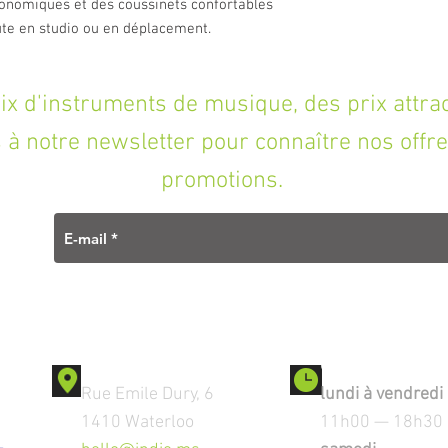
onomiques et des coussinets confortables
ute en studio ou en déplacement.
'instruments de musique, des prix attracti
à notre newsletter pour connaître nos offre
promotions.
Contact
Ouverture
Rue Emile Dury, 6
lundi à vendredi
1410 Waterloo
11h00 — 18h30