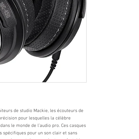
baïonnette à verrouill
- Câble type téléphone
- Câble droit avec cont
- Adaptateur 1/4 ”plaqu
- Poids: 350g
iteurs de studio Mackie, les écouteurs de
 précision pour lesquelles la célèbre
dans le monde de l’audio pro. Ces casques
 spécifiques pour un son clair et sans