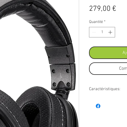
Pri
279,00 €
Quantité
*
Aj
Com
Caractéristiques:
- Réponse en fréquence
- Impédance: 54 Ohms
- Taille du transducteu
- Sensibilité: 101 dB
- Câble droit à gaine 