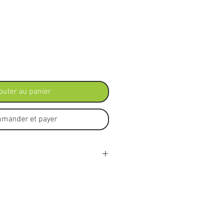
x
outer au panier
mander et payer
: 20 Hz - 20 kHz
r : 42 mm
tressée, amovible avec connecteur à