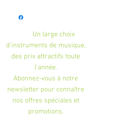
- Casque fermé
- Connecteurs : Minijack stéréo mâle
- Câble amovible : Non
- Diamètre transducteur : 40 mm
- Impédance : 32 Ω
Un large choix
- Oreillette orientable : Non
d'instruments de musique,
- Réponse en fréquence : 15 Hz - 20 kHz
- Sensibilité : 95 dB
des prix attractifs toute
- Adaptateur inclus
- Poids : 223 g
l'année.
Abonnez-vous à notre
newsletter pour connaître
nos offres spéciales et
promotions.