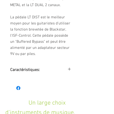
METAL et la LT DUAL 2 canaux.
La pédale LT DIST est le meilleur
moyen pour les guitaristes d'utiliser
la fonction brevetée de Blackstar,
l'ISF-Control. Cette pédale possède
un "Buffered Bypass" et peut être
alimenté par un adaptateur secteur
9V ou par piles.
Caractéristiques:
Type d'effet: Distortion
Type de construction: analogique
Mono/Stéréo: Mono In, Mono Out
contrôles/sélecteur: Gain, Level, ISF,
Tone
Un large choix
Mode bypass: Buffered Bypass
d'instruments de musique,
L'article comprend: Alimentation en