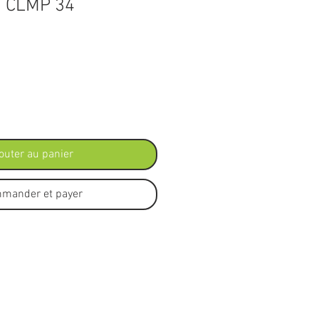
 CLMP 34
outer au panier
mander et payer