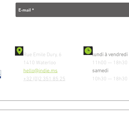
Contact
Ouverture
Rue Emile Dury, 6
lundi à vendredi
1410 Waterloo
11h00 — 18h30
hello@indie.ms
samedi
+32 (0)2 351 85 25
10h30 — 18h30
MENTIONS LEGALES
Copyright © 2023 by iNDiE srl. All Rights Reserved.