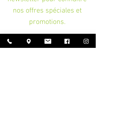
nos offres spéciales et
promotions.
>
A PROPOS
Ouverture
lundi à vendredi
11h00 — 18h30
samedi