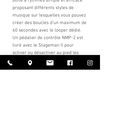
boîte à rythmes simple et efficace
proposant différents styles de
musique sur lesquelles vous pouvez
créer des boucles d’un maximum de
60 secondes avec le looper dédié.
Un pédalier de contrôle NMP-2 est
livré avec le Stageman II pour
activer ou désactiver au pied les
effets sur le canal 1 ou bien
contrôler les fonctionnalités de
looper et boîte à rythmes.
Caractéristiques:
Boucle d'effets : Oui
Catégorie : Ampli guitare acoustique
Connexion footswitch : Oui
Diamètre h-p : tweeter 1", 6,5"
Dimensions (mm) : 310 x 280 x 328
Un large choix
EQ : 3-bandes