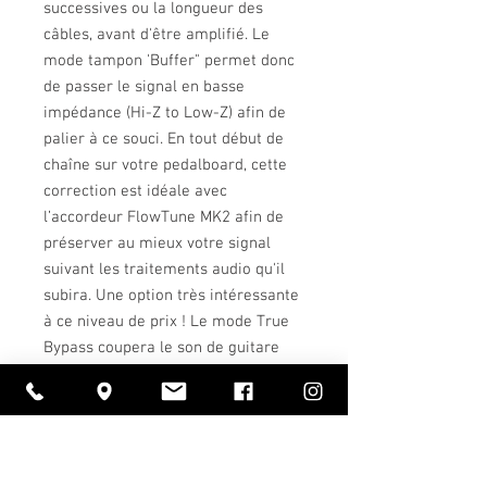
successives ou la longueur des
câbles, avant d'être amplifié. Le
mode tampon 'Buffer" permet donc
de passer le signal en basse
impédance (Hi-Z to Low-Z) afin de
palier à ce souci. En tout début de
chaîne sur votre pedalboard, cette
correction est idéale avec
l’accordeur FlowTune MK2 afin de
préserver au mieux votre signal
suivant les traitements audio qu'il
subira. Une option très intéressante
à ce niveau de prix ! Le mode True
Bypass coupera le son de guitare
pendant votre accordage, le mode
Buffer vous laissera la possibilité de
couper le son ou de le laisser
pendant votre accordage si vous
choisissez le mode Buffer Monitor. A