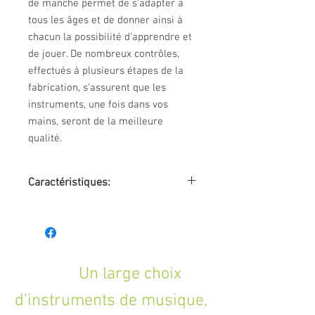
de manche permet de s'adapter à
tous les âges et de donner ainsi à
chacun la possibilité d'apprendre et
de jouer. De nombreux contrôles,
effectués à plusieurs étapes de la
fabrication, s'assurent que les
instruments, une fois dans vos
mains, seront de la meilleure
qualité.
Caractéristiques:
table épicéa avec motif gravé au
laser
fond & éclisses acajou
manche acajou (47 mm au sillet)
Un large choix
18 frettes
d'instruments de musique,
touche & chevalet sonokelin
cordes D'Addario (accordage