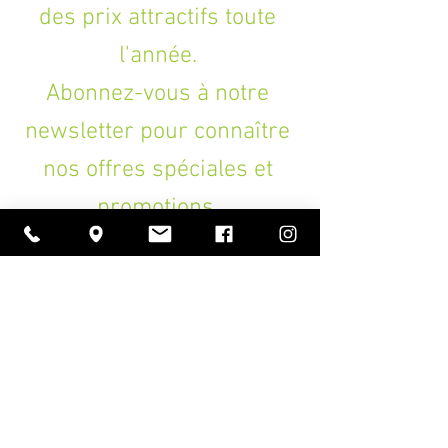
des prix attractifs toute
F#/B/E/A/C#/F#).
l'année.
Abonnez-vous à notre
newsletter pour connaître
nos offres spéciales et
promotions.
>
A PROPOS