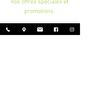
nos offres spéciales et
promotions.
>
A PROPOS
Ouverture
lundi à vendredi
11h00 — 18h30
samedi
10h30 — 18h30