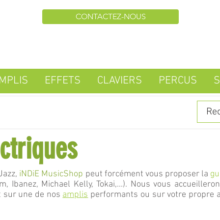
CONTACTEZ-NOUS
MPLIS
EFFETS
CLAVIERS
PERCUS
S
ctriques
 Jazz,
iNDiE MusicShop
peut forcément vous proposer la
gu
, Ibanez, Michael Kelly, Tokai,...). Nous vous accueiller
t sur une de nos
amplis
performants ou sur votre propre