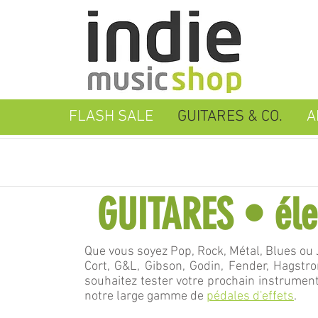
FLASH SALE
GUITARES & CO.
A
GUITARES • éle
Que vous soyez Pop, Rock, Métal, Blues ou
Cort, G&L, Gibson, Godin, Fender, Hagstrom
souhaitez tester votre prochain instrumen
notre large gamme de
pédales d'effets
.